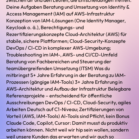
zwischen dir und den Leuten, die Entscheidungen treffen.
Deine Aufgaben Beratung und Umsetzung von Identity &
Access Management (IAM) auf AWS-Infrastruktur
Konzeption von IAM-Lösungen (One Identity Manager,
Keycloak o. ä.), Berechtigungs- und
Rezertifizierungskonzepte Cloud-Architektur (AWS) für
stabile, sichere Plattformen; Cloud-Security-Konzepte
DevOps / CI-CD in komplexer AWS-Umgebung;
Troubleshooting im IAM-, AWS- und CI/CD-Umfeld
Beratung von Fachbereichen und Steuerung der
teamübergreifenden Umsetzung (ITSM) Was du
mitbringst 5+ Jahre Erfahrung in der Beratung zu IAM-
Prozessen (gängige IAM-Tools) 3+ Jahre Erfahrung in
AWS-Architektur und Aufbau der Infrastruktur Belegbare
Referenzprojekte – entscheidend für öffentliche
Ausschreibungen DevOps / CI-CD, Cloud-Security, agiles
Arbeiten Deutsch auf C1-Niveau; Zertifizierungen von
Vorteil (AWS, IAM-Tools) AI-Tools sind Pflicht, kein Bonus
Claude Code, Copilot, Cursor: Damit musst du produktiv
arbeiten können. Nicht weil wir hip sein wollen, sondern
weil unsere Kunden das erwarten und wir auch so