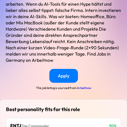
arbeiten. Wenn du AI-Tools für einen Hype hältst und
lieber alles selbst tippst: falsche Firma. Intern investieren
wir in deine AI-Skills. Was wir bieten: Homeoffice, Büro
oder Mix MacBook (außer der Kunde stellt eigene
Hardware) Verschiedene Kunden und Projekte Die
Gründer sind deine direkten Ansprechpartner
Bewerbung Lebenslauf reicht. Kein Anschreiben nötig.
Nach einer kurzen Video-Frage-Runde (2×90 Sekunden)
melden wir uns innerhalb weniger Tage. Find Jobs in
Germany on Arbeitnow
Apply
This job listing is sourced from
Arbeitnow
Best personality fits for this role
ENTJ
90%
The Commander