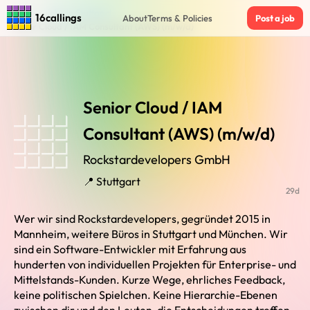
Home
›
Jobs in Stuttgart
›
16callings
About
Terms & Policies
Post a job
Senior Cloud / IAM Consultant (AWS) (m/w/d)
Senior Cloud / IAM
Consultant (AWS) (m/w/d)
Rockstardevelopers GmbH
📍 Stuttgart
29d
Wer wir sind Rockstardevelopers, gegründet 2015 in
Mannheim, weitere Büros in Stuttgart und München. Wir
sind ein Software-Entwickler mit Erfahrung aus
hunderten von individuellen Projekten für Enterprise- und
Mittelstands-Kunden. Kurze Wege, ehrliches Feedback,
keine politischen Spielchen. Keine Hierarchie-Ebenen