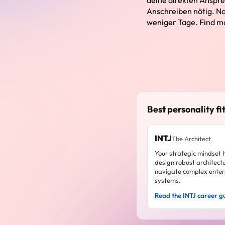
deine direkten Anspre
Anschreiben nötig. N
weniger Tage. Find m
Best personality fit
INTJ
The Architect
Your strategic mindset 
design robust architect
navigate complex enter
systems.
Read the INTJ career g