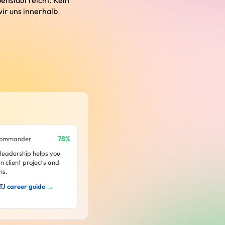
nslauf reicht. Kein
ir uns innerhalb
78%
Commander
 leadership helps you
n client projects and
ns.
TJ career guide →