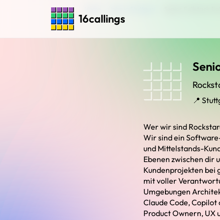
Home
›
Jobs in Stuttgart
›
Senior Fullstack En
16callings
Senio
Rockst
📍 Stutt
Wer wir sind Rockstar
Wir sind ein Software
und Mittelstands-Kund
Ebenen zwischen dir u
Kundenprojekten bei 
mit voller Verantwort
Umgebungen Architekt
Claude Code, Copilot
Product Ownern, UX u