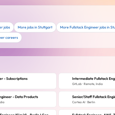
er jobs
More jobs in Stuttgart
More Fullstack Engineer jobs in St
eer careers
er - Subscriptions
Intermediate Fullstack En
GitLab · Remote, India
Engineer - Data Products
Senior/Staff Fullstack Eng
ndia
Cortea AI · Berlin