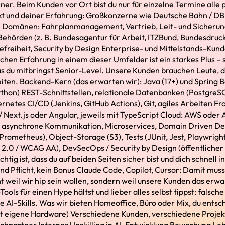
iner. Beim Kunden vor Ort bist du nur für einzelne Termine all
kt und deiner Erfahrung: Großkonzerne wie Deutsche Bahn / DB
e Domänen: Fahrplanmanagement, Vertrieb, Leit- und Sicherun
 Behörden (z. B. Bundesagentur für Arbeit, ITZBund, Bundesdruck
reiheit, Security by Design Enterprise- und Mittelstands-Kund
hen Erfahrung in einem dieser Umfelder ist ein starkes Plus – s
du mitbringst Senior-Level. Unsere Kunden brauchen Leute, die
iten. Backend-Kern (das erwarten wir): Java (17+) und Spring Bo
Python) REST-Schnittstellen, relationale Datenbanken (Postgre
rnetes CI/CD (Jenkins, GitHub Actions), Git, agiles Arbeiten Fro
 / Next.js oder Angular, jeweils mit TypeScript Cloud: AWS oder 
/ asynchrone Kommunikation, Microservices, Domain Driven De
Prometheus), Object-Storage (S3), Tests (JUnit, Jest, Playwright
V 2.0 / WCAG AA), DevSecOps / Security by Design (öffentlicher
chtig ist, dass du auf beiden Seiten sicher bist und dich schnell i
sind Pflicht, kein Bonus Claude Code, Copilot, Cursor: Damit muss
t weil wir hip sein wollen, sondern weil unsere Kunden das erwa
ools für einen Hype hältst und lieber alles selbst tippst: falsche
ine AI-Skills. Was wir bieten Homeoffice, Büro oder Mix, du ent
lt eigene Hardware) Verschiedene Kunden, verschiedene Projek