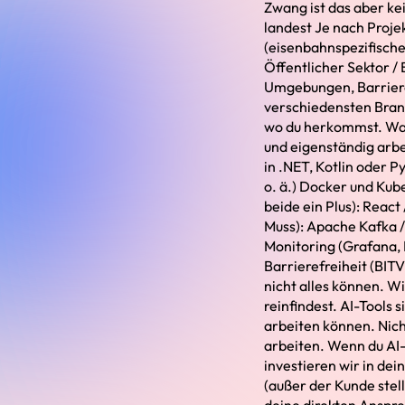
Zwang ist das aber ke
landest Je nach Proje
(eisenbahnspezifisch
Öffentlicher Sektor /
Umgebungen, Barrieref
verschiedensten Branc
wo du herkommst. Was 
und eigenständig arbe
in .NET, Kotlin oder 
o. ä.) Docker und Kube
beide ein Plus): React
Muss): Apache Kafka 
Monitoring (Grafana, 
Barrierefreiheit (BIT
nicht alles können. Wi
reinfindest. AI-Tools 
arbeiten können. Nich
arbeiten. Wenn du AI-T
investieren wir in de
(außer der Kunde stel