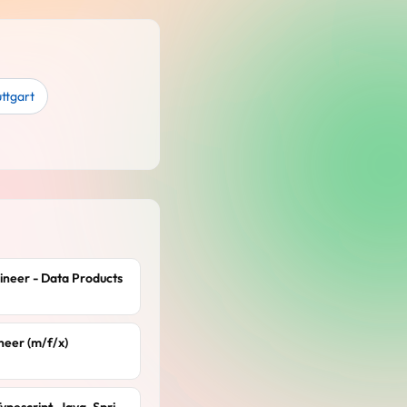
uttgart
gineer - Data Products
ineer (m/f/x)