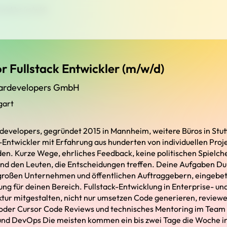
twickler (m/w/d)
r Fullstack Entwickler (m/w/d)
ardevelopers GmbH
gart
developers, gegründet 2015 in Mannheim, weitere Büros in Stu
-Entwickler mit Erfahrung aus hunderten von individuellen Proj
en. Kurze Wege, ehrliches Feedback, keine politischen Spielch
nd den Leuten, die Entscheidungen treffen. Deine Aufgaben Du 
großen Unternehmen und öffentlichen Auftraggebern, eingebett
ung für deinen Bereich. Fullstack-Entwicklung in Enterprise- un
ur mitgestalten, nicht nur umsetzen Code generieren, reviewe
 oder Cursor Code Reviews und technisches Mentoring im Tea
nd DevOps Die meisten kommen ein bis zwei Tage die Woche in 