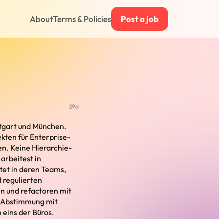
About
Terms & Policies
Post a job
29d
ttgart und München.
ekten für Enterprise-
en. Keine Hierarchie-
arbeitest in
et in deren Teams,
d regulierten
n und refactoren mit
m Abstimmung mit
eins der Büros.