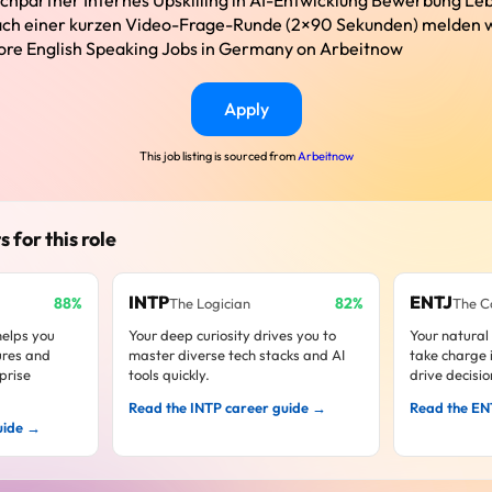
chpartner Internes Upskilling in AI-Entwicklung Bewerbung Lebe
ach einer kurzen Video-Frage-Runde (2×90 Sekunden) melden w
ore English Speaking Jobs in Germany on Arbeitnow
Apply
This job listing is sourced from
Arbeitnow
s for this role
INTP
ENTJ
88%
82%
The Logician
The 
helps you
Your deep curiosity drives you to
Your natural
ures and
master diverse tech stacks and AI
take charge i
prise
tools quickly.
drive decisio
Read the INTP career guide →
Read the EN
uide →