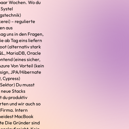
e paar Wochen. Wo du
 Systel
gstechnik)
erei) – regulierte
en aus
ag uns in den Fragen,
 ab Tag eins liefern
ot (alternativ stark
SQL, MariaDB, Oracle
ntend (eines sicher,
Azure Von Vorteil (kein
sign, JPA/Hibernate
, Cypress)
 Sektor) Du musst
n neue Stacks
t du produktiv
rten und wir auch so
 Firma. Intern
scheidest MacBook
te Die Gründer sind