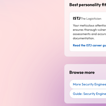
Best personality fit
ISTJ
The Logistician
Your meticulous attentio
ensures thorough vulner
assessments and accur
documentation.
Read the ISTJ career g
Browse more
More Security Enginee
Guide: Security Engin