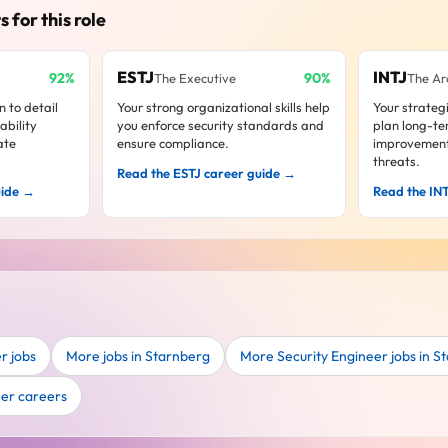
s for this role
ESTJ
INTJ
92%
90%
The Executive
The Ar
n to detail
Your strong organizational skills help
Your strateg
ability
you enforce security standards and
plan long-te
ate
ensure compliance.
improvement
threats.
Read the ESTJ career guide →
uide →
Read the IN
r jobs
More jobs in Starnberg
More Security Engineer jobs in S
eer careers