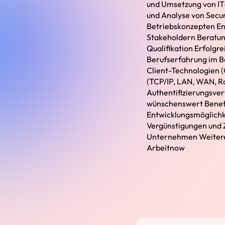
und Umsetzung von I
und Analyse von Secur
Betriebskonzepten En
Stakeholdern Beratun
Qualifikation Erfolgr
Berufserfahrung im Be
Client-Technologien 
(TCP/IP, LAN, WAN, R
Authentifizierungsve
wünschenswert Benefit
Entwicklungsmöglichk
Vergünstigungen und Z
Unternehmen Weitere
Arbeitnow