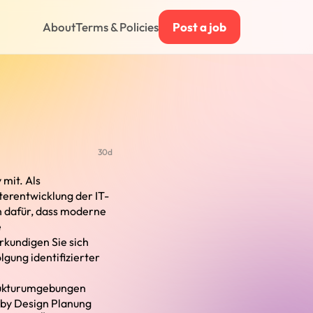
About
Terms & Policies
Post a job
30d
 mit. Als
terentwicklung der IT-
n dafür, dass moderne
e
rkundigen Sie sich
gung identifizierter
trukturumgebungen
y by Design Planung