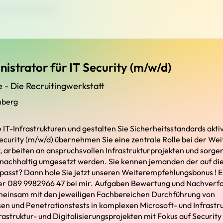
 IT Security (m/w/d)
istrator für IT Security (m/w/d)
e - Die Recruitingwerkstatt
nberg
IT-Infrastrukturen und gestalten Sie Sicherheitsstandards aktiv
Security (m/w/d) übernehmen Sie eine zentrale Rolle bei der Wei
, arbeiten an anspruchsvollen Infrastrukturprojekten und sorge
 nachhaltig umgesetzt werden. Sie kennen jemanden der auf di
passt? Dann hole Sie jetzt unseren Weiterempfehlungsbonus ! E
ter 089 9982966 47 bei mir. Aufgaben Bewertung und Nachverfol
meinsam mit den jeweiligen Fachbereichen Durchführung von
en und Penetrationstests in komplexen Microsoft- und Infras
rastruktur- und Digitalisierungsprojekten mit Fokus auf Securit