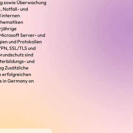
ng sowie Überwachung
, Notfall- und
 internen
sthematiken
rjährige
 Microsoft Server- und
ien und Protokollen
VPN, SSL/TLS und
Grundschutz sind
terbildungs- und
g Zusätzliche
m erfolgreichen
s in Germany on