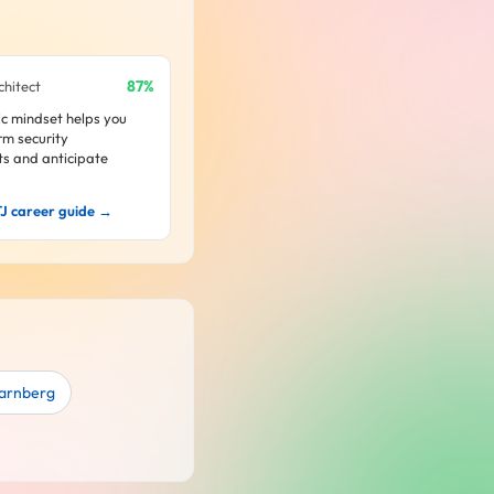
87%
chitect
ic mindset helps you
rm security
s and anticipate
TJ career guide →
tarnberg