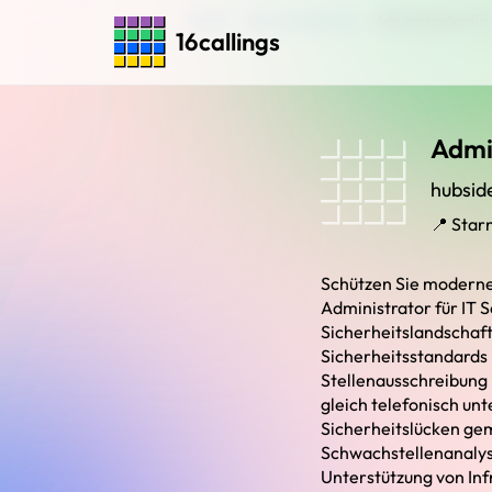
Home
›
Jobs in Starnberg
›
Administrator für
16callings
Admin
hubsid
📍 Star
Schützen Sie moderne 
Administrator für IT 
Sicherheitslandschaft
Sicherheitsstandards
Stellenausschreibung 
gleich telefonisch un
Sicherheitslücken ge
Schwachstellenanalys
Unterstützung von Inf