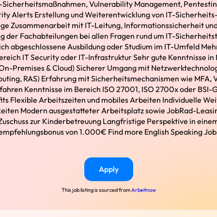
T-Sicherheitsmaßnahmen, Vulnerability Management, Pentesti
ity Alerts Erstellung und Weiterentwicklung von IT-Sicherheits-
ge Zusammenarbeit mit IT-Leitung, Informationssicherheit und
g der Fachabteilungen bei allen Fragen rund um IT-Sicherheit
eich abgeschlossene Ausbildung oder Studium im IT-Umfeld Meh
reich IT Security oder IT-Infrastruktur Sehr gute Kenntnisse in
(On-Premises & Cloud) Sicherer Umgang mit Netzwerktechnolog
outing, RAS) Erfahrung mit Sicherheitsmechanismen wie MFA, 
rfahren Kenntnisse im Bereich ISO 27001, ISO 2700x oder BSI-
s Flexible Arbeitszeiten und mobiles Arbeiten Individuelle Wei
eiten Modern ausgestatteter Arbeitsplatz sowie JobRad-Leasin
uschuss zur Kinderbetreuung Langfristige Perspektive in eine
mpfehlungsbonus von 1.000€ Find more English Speaking Job
Apply
This job listing is sourced from
Arbeitnow