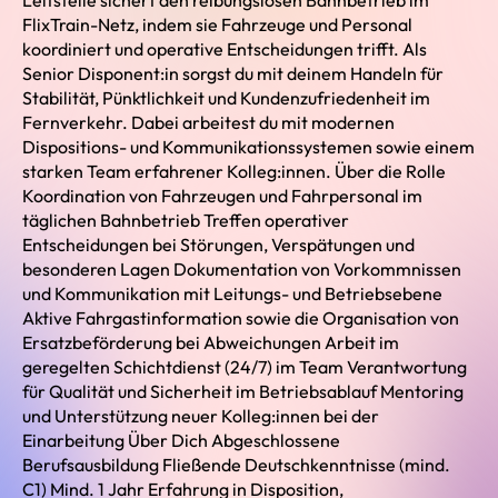
Leitstelle sichert den reibungslosen Bahnbetrieb im
FlixTrain-Netz, indem sie Fahrzeuge und Personal
koordiniert und operative Entscheidungen trifft. Als
Senior Disponent:in sorgst du mit deinem Handeln für
Stabilität, Pünktlichkeit und Kundenzufriedenheit im
Fernverkehr. Dabei arbeitest du mit modernen
Dispositions- und Kommunikationssystemen sowie einem
starken Team erfahrener Kolleg:innen. Über die Rolle
Koordination von Fahrzeugen und Fahrpersonal im
täglichen Bahnbetrieb Treffen operativer
Entscheidungen bei Störungen, Verspätungen und
besonderen Lagen Dokumentation von Vorkommnissen
und Kommunikation mit Leitungs- und Betriebsebene
Aktive Fahrgastinformation sowie die Organisation von
Ersatzbeförderung bei Abweichungen Arbeit im
geregelten Schichtdienst (24/7) im Team Verantwortung
für Qualität und Sicherheit im Betriebsablauf Mentoring
und Unterstützung neuer Kolleg:innen bei der
Einarbeitung Über Dich Abgeschlossene
Berufsausbildung Fließende Deutschkenntnisse (mind.
C1) Mind. 1 Jahr Erfahrung in Disposition,