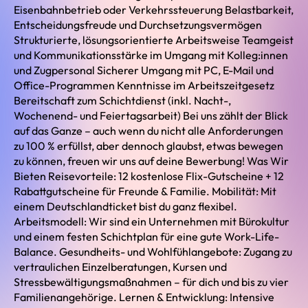
Eisenbahnbetrieb oder Verkehrssteuerung Belastbarkeit,
Entscheidungsfreude und Durchsetzungsvermögen
Strukturierte, lösungsorientierte Arbeitsweise Teamgeist
und Kommunikationsstärke im Umgang mit Kolleg:innen
und Zugpersonal Sicherer Umgang mit PC, E-Mail und
Office-Programmen Kenntnisse im Arbeitszeitgesetz
Bereitschaft zum Schichtdienst (inkl. Nacht-,
Wochenend- und Feiertagsarbeit) Bei uns zählt der Blick
auf das Ganze – auch wenn du nicht alle Anforderungen
zu 100 % erfüllst, aber dennoch glaubst, etwas bewegen
zu können, freuen wir uns auf deine Bewerbung! Was Wir
Bieten Reisevorteile: 12 kostenlose Flix-Gutscheine + 12
Rabattgutscheine für Freunde & Familie. Mobilität: Mit
einem Deutschlandticket bist du ganz flexibel.
Arbeitsmodell: Wir sind ein Unternehmen mit Bürokultur
und einem festen Schichtplan für eine gute Work-Life-
Balance. Gesundheits- und Wohlfühlangebote: Zugang zu
vertraulichen Einzelberatungen, Kursen und
Stressbewältigungsmaßnahmen – für dich und bis zu vier
Familienangehörige. Lernen & Entwicklung: Intensive