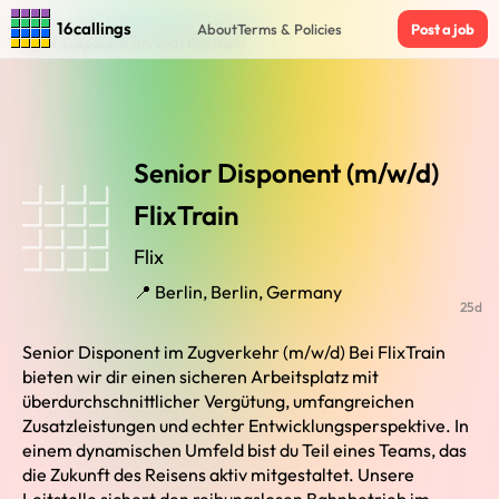
Home
›
Jobs in Berlin Berlin Germany
›
16callings
About
Terms & Policies
Post a job
Senior Disponent (m/w/d) FlixTrain
Senior Disponent (m/w/d)
FlixTrain
Flix
📍 Berlin, Berlin, Germany
25d
Senior Disponent im Zugverkehr (m/w/d) Bei FlixTrain
bieten wir dir einen sicheren Arbeitsplatz mit
überdurchschnittlicher Vergütung, umfangreichen
Zusatzleistungen und echter Entwicklungsperspektive. In
einem dynamischen Umfeld bist du Teil eines Teams, das
die Zukunft des Reisens aktiv mitgestaltet. Unsere