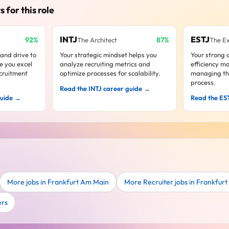
s for this role
INTJ
ESTJ
92%
87%
The Architect
The E
 and drive to
Your strategic mindset helps you
Your strong o
e you excel
analyze recruiting metrics and
efficiency ma
ecruitment
optimize processes for scalability.
managing the
process.
Read the INTJ career guide →
guide →
Read the ES
More jobs in Frankfurt Am Main
More Recruiter jobs in Frankfur
ers