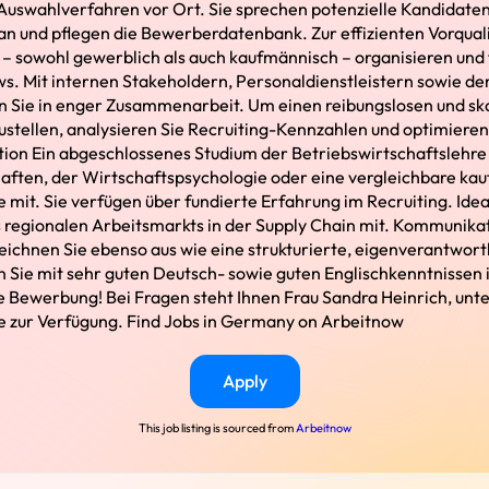
uswahlverfahren vor Ort. Sie sprechen potenzielle Kandidaten
n und pflegen die Bewerberdatenbank. Zur effizienten Vorqual
 sowohl gewerblich als auch kaufmännisch – organisieren und 
ews. Mit internen Stakeholdern, Personaldienstleistern sowie 
 Sie in enger Zusammenarbeit. Um einen reibungslosen und sk
ustellen, analysieren Sie Recruiting-Kennzahlen und optimieren
ation Ein abgeschlossenes Studium der Betriebswirtschaftslehre
aften, der Wirtschaftspsychologie oder eine vergleichbare ka
e mit. Sie verfügen über fundierte Erfahrung im Recruiting. Ide
 regionalen Arbeitsmarkts in der Supply Chain mit. Kommunika
eichnen Sie ebenso aus wie eine strukturierte, eigenverantwort
 Sie mit sehr guten Deutsch- sowie guten Englischkenntnissen i
re Bewerbung! Bei Fragen steht Ihnen Frau Sandra Heinrich, un
e zur Verfügung. Find Jobs in Germany on Arbeitnow
Apply
This job listing is sourced from
Arbeitnow