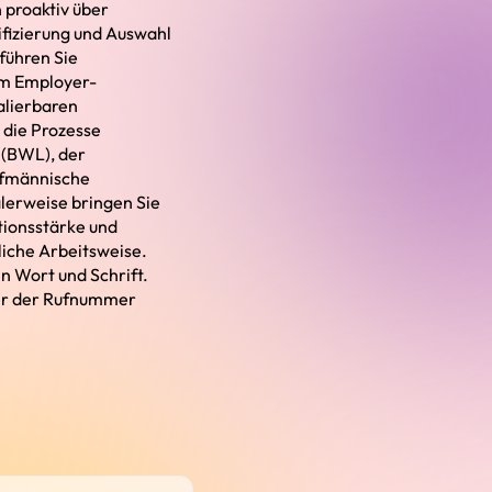
 proaktiv über
ifizierung und Auswahl
führen Sie
dem Employer-
alierbaren
 die Prozesse
 (BWL), der
ufmännische
alerweise bringen Sie
tionsstärke und
liche Arbeitsweise.
n Wort und Schrift.
ter der Rufnummer