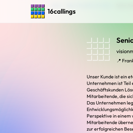
Home
›
Jobs in Frankfurt Am Main
›
Senior Su
16callings
Seni
visio
📍 Fran
Unser Kunde ist ein e
Unternehmen ist Teil 
Geschäftskunden Lösu
Mitarbeitende, die si
Das Unternehmen legt 
Entwicklungsmöglichke
Perspektive in einem
Mitarbeitende überne
zur erfolgreichen Bes