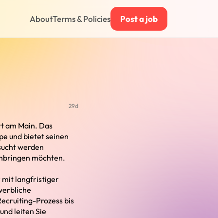
About
Terms & Policies
Post a job
29d
rt am Main. Das
pe und bietet seinen
sucht werden
einbringen möchten.
mit langfristiger
werbliche
ecruiting-Prozess bis
und leiten Sie