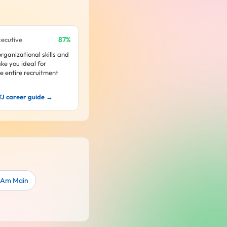
87%
xecutive
rganizational skills and
ke you ideal for
 entire recruitment
TJ career guide →
t Am Main