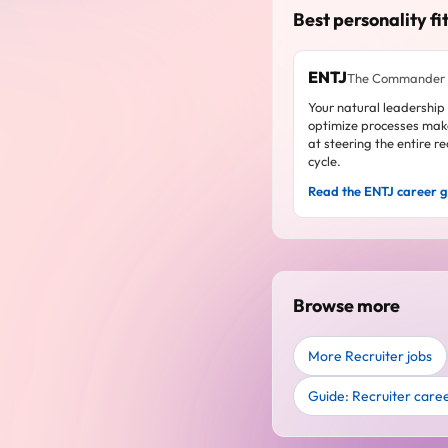
Best personality fit
ENTJ
The Commander
Your natural leadership
optimize processes mak
at steering the entire r
cycle.
Read the ENTJ career 
Browse more
More Recruiter jobs
Guide: Recruiter care