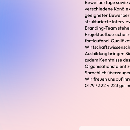
Bewerbertage sowie A
verschiedene Kanäle a
geeigneter Bewerber –
strukturierte Intervi
Branding-Team stehen
Projektaufbau sicherz
fortlaufend. Qualifik
Wirtschaftswissensch
Ausbildung bringen Si
zudem Kenntnisse des
Organisationstalent z
Sprachlich überzeugen
Wir freuen uns auf Ih
0179 / 322 4 223 gern