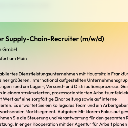
pply-Chain-Recruiter (m/w/d)
or Supply-Chain-Recruiter (m/w/d)
nm GmbH
kfurt am Main
tabliertes Dienstleistungsunternehmen mit Hauptsitz in Frankfu
einer größeren, international aufgestellten Unternehmensgrup
ngen rund um Lager-, Versand- und Distributionsprozesse. Ge
ch in einem strukturierten, prozessorientierten Arbeitsumfeld 
Wert auf eine sorgfältige Einarbeitung sowie auf interne
iten. Es erwartet Sie ein kollegiales Team und ein Arbeitgeber 
 wachsenden Marktsegment. Aufgaben Mit klarem Fokus auf ge
hmen Sie die Steuerung und Verantwortung für den gesamten R
etzung. In enger Kooperation mit der Agentur für Arbeit planen 