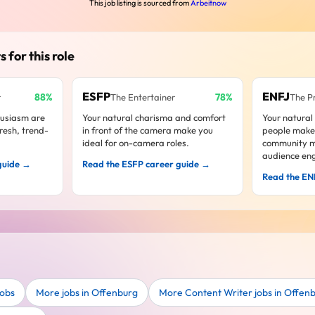
This job listing is sourced from
Arbeitnow
s for this role
ESFP
ENFJ
88%
78%
r
The Entertainer
The P
husiasm are
Your natural charisma and comfort
Your natural 
resh, trend-
in front of the camera make you
people makes
ideal for on-camera roles.
community 
audience en
guide →
Read the ESFP career guide →
Read the EN
jobs
More jobs in Offenburg
More Content Writer jobs in Offen