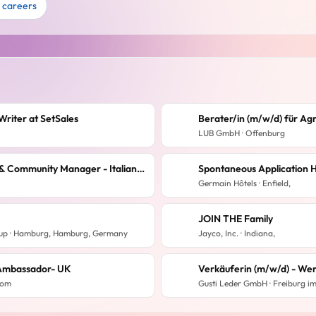
 careers
Writer at SetSales
LUB GmbH · Offenburg
Customer Care & Community Manager - Italian & Spanish (m/f/d)
Spontaneous Application H
Germain Hôtels · Enfield,
JOIN THE Family
oup · Hamburg, Hamburg, Germany
Jayco, Inc. · Indiana,
 Ambassador- UK
Verkäuferin (m/w/d) - Werk
dom