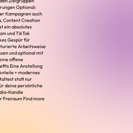
den Zielgruppen
erungen Optional:
 oder Kampagnen auch
a, Content Creation
t ein absolutes
ram und TikTok
rkes Gespür für
ukturierte Arbeitsweise
ssen und optional mit
eine offene
fits Eine Anstellung
-Anteile + modernes
altest statt nur
ür deine persönliche
edia-Kanäle
er Freiraum Find more