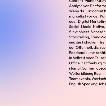
Content-Plänen Grun
Analyse von Performa
Wenn du Lust darauf 
mal selbst vor der Ka
oder Digital Marketin
Social-Media-Native, 
funktioniert. Sichere
Storytelling, Trend-So
und die Fähigkeit, Tre
der Offenheit, dich a
Feedbackkultur schätz
in Vollzeit oder Teil
Office in Offenburg mi
stumpf Content abzuar
Weiterbildung Raum fü
Teamevents, Wertschät
English Speaking Job