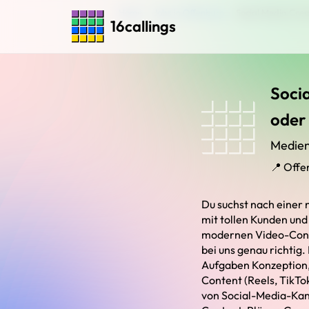
Home
›
Jobs in Offenburg
›
Social Media Creat
16callings
Socia
oder 
Medie
📍 Offe
Du suchst nach einer 
mit tollen Kunden und
modernen Video-Conten
bei uns genau richtig.
Aufgaben Konzeption,
Content (Reels, TikTo
von Social-Media-Kanä