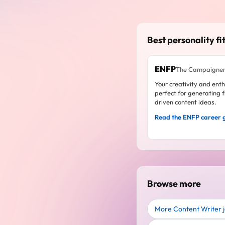
Best personality fit
ENFP
The Campaigne
Your creativity and ent
perfect for generating f
driven content ideas.
Read the ENFP career 
Browse more
More Content Writer 