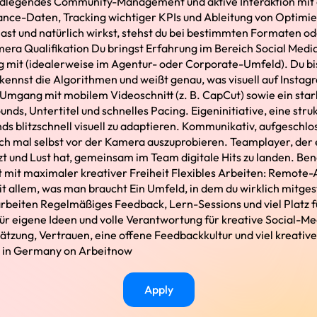
dlegendes Community-Management und aktive Interaktion mit 
nce-Daten, Tracking wichtiger KPIs und Ableitung von Optimi
hast und natürlich wirkst, stehst du bei bestimmten Formaten
mera Qualifikation Du bringst Erfahrung im Bereich Social Medi
g mit (idealerweise im Agentur- oder Corporate-Umfeld). Du bis
kennst die Algorithmen und weißt genau, was visuell auf Instag
r Umgang mit mobilem Videoschnitt (z. B. CapCut) sowie ein sta
unds, Untertitel und schnelles Pacing. Eigeninitiative, eine str
nds blitzschnell visuell zu adaptieren. Kommunikativ, aufgeschlo
uch mal selbst vor der Kamera auszuprobieren. Teamplayer, der 
t und Lust hat, gemeinsam im Team digitale Hits zu landen. Bene
zeit mit maximaler kreativer Freiheit Flexibles Arbeiten: Remote
t allem, was man braucht Ein Umfeld, in dem du wirklich mitgest
beiten Regelmäßiges Feedback, Lern-Sessions und viel Platz f
r eigene Ideen und volle Verantwortung für kreative Social-M
zung, Vertrauen, eine offene Feedbackkultur und viel kreativ
s in Germany on Arbeitnow
Apply