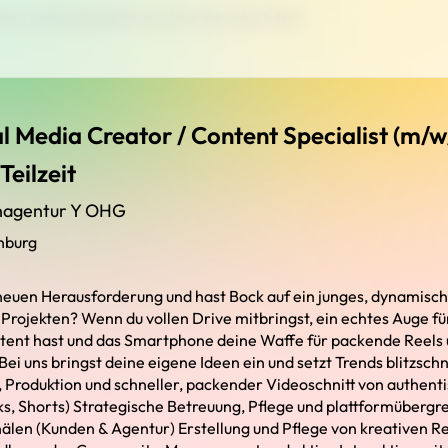
or / Content Specialist (m/w/d) in Voll- oder Teilzeit
l Media Creator / Content Specialist (m/w/
Teilzeit
nagentur Y OHG
nburg
neuen Herausforderung und hast Bock auf ein junges, dynamisc
 Projekten? Wenn du vollen Drive mitbringst, ein echtes Auge fü
t hast und das Smartphone deine Waffe für packende Reels und
 Bei uns bringst deine eigene Ideen ein und setzt Trends blitzschn
 Produktion und schneller, packender Videoschnitt von authent
ks, Shorts) Strategische Betreuung, Pflege und plattformübergr
len (Kunden & Agentur) Erstellung und Pflege von kreativen R