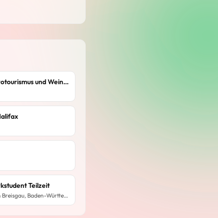
Berater/in (m/w/d) für Agrotourismus und Weintourismus
alifax
student Teilzeit
Gusti Leder GmbH · Freiburg im Breisgau, Baden-Württemberg, Deutschland