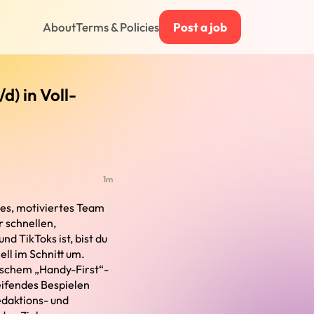
About
Terms & Policies
Post a job
d) in Voll-
1m
hes, motiviertes Team
r schnellen,
 TikToks ist, bist du
ell im Schnitt um.
ischem „Handy-First“-
eifendes Bespielen
edaktions- und