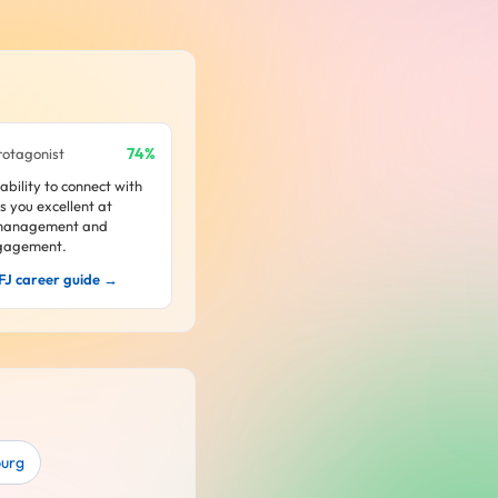
74%
rotagonist
ability to connect with
 you excellent at
management and
gagement.
FJ career guide →
burg