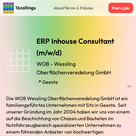
Home
›
Jobs in Geeste
›
ERP Inhouse Consultant (m/w/d)
16callings
About
Terms & Policies
Post a job
ERP Inhouse Consultant
(m/w/d)
WOB - Wessling
Oberflächenveredelung GmbH
📍 Geeste
1m
Die WOB Wessling Oberflächenveredelung GmbH ist ein
familiengeführtes Unternehmen mit Sitz in Geeste. Seit
unserer Gründung im Jahr 2004 haben wir uns von einem
auf die Beschichtung von Chassis und Bauteilen im
Nutzfahrzeugbereich spezialisierten Unternehmen zu
einem führenden Anbieter von hochwertigen