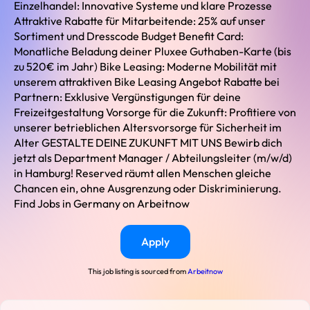
Einzelhandel: Innovative Systeme und klare Prozesse
Attraktive Rabatte für Mitarbeitende: 25% auf unser
Sortiment und Dresscode Budget Benefit Card:
Monatliche Beladung deiner Pluxee Guthaben-Karte (bis
zu 520€ im Jahr) Bike Leasing: Moderne Mobilität mit
unserem attraktiven Bike Leasing Angebot Rabatte bei
Partnern: Exklusive Vergünstigungen für deine
Freizeitgestaltung Vorsorge für die Zukunft: Profitiere von
unserer betrieblichen Altersvorsorge für Sicherheit im
Alter GESTALTE DEINE ZUKUNFT MIT UNS Bewirb dich
jetzt als Department Manager / Abteilungsleiter (m/w/d)
in Hamburg! Reserved räumt allen Menschen gleiche
Chancen ein, ohne Ausgrenzung oder Diskriminierung.
Find Jobs in Germany on Arbeitnow
Apply
This job listing is sourced from
Arbeitnow