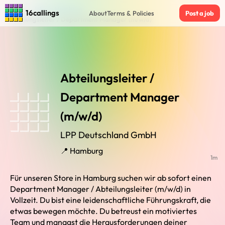
Home
›
Jobs in Hamburg
›
16callings
About
Terms & Policies
Post a job
Abteilungsleiter / Department Manager (m/w/d)
Abteilungsleiter /
Department Manager
(m/w/d)
LPP Deutschland GmbH
📍 Hamburg
1m
​​​​​​​Für unseren Store in Hamburg suchen wir ab sofort einen
Department Manager / Abteilungsleiter (m/w/d) in
Vollzeit. Du bist eine leidenschaftliche Führungskraft, die
etwas bewegen möchte. Du betreust ein motiviertes
Team und managst die Herausforderungen deiner