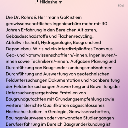
📍 Hildesheim
30d
Die Dr. Röhrs & Herrmann GbR ist ein
geowissenschaftliches Ingenieurbüro mehr mit 30
Jahren Erfahrung in den Bereichen Altlasten,
Gebäudeschadstoffe und Flächenrecycling,
Abfallwirtschaft, Hydrogeologie, Baugrund und
Deponiebau. Wir sind ein interdisziplinäres Team aus
Geo- und Naturwissenschaftlern/-innen, Ingenieuren/-
innen sowie Technikern/‑innen. Aufgaben Planung und
Durchführung von Baugrunderkundungsmaßnahmen
Durchführung und Auswertung von geotechnischen
Felduntersuchungen Dokumentation und Nachbereitung
der Felduntersuchungen Auswertung und Bewertung der
Untersuchungsergebnisse Erstellen von
Baugrundgutachten mit Gründungsempfehlung sowie
weiterer Berichte Qualifikation abgeschlossenes
Hochschulstudium in Geologie, Geowissenschaften,
Bauingenieurwesen oder verwandten Studiengängen
Berufserfahrung im Bereich Baugrunderkundung ist