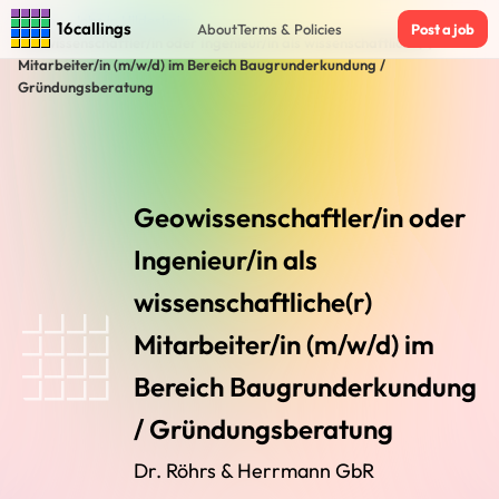
Home
›
Jobs in Hildesheim
›
16callings
About
Terms & Policies
Post a job
Geowissenschaftler/in oder Ingenieur/in als wissenschaftliche(r)
Mitarbeiter/in (m/w/d) im Bereich Baugrunderkundung /
Gründungsberatung
Geowissenschaftler/in oder
Ingenieur/in als
wissenschaftliche(r)
Mitarbeiter/in (m/w/d) im
Bereich Baugrunderkundung
/ Gründungsberatung
Dr. Röhrs & Herrmann GbR